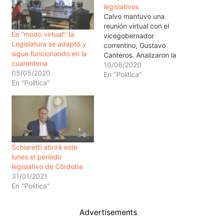
legislativos
Calvo mantuvo una
reunión virtual con el
En “modo virtual”: la
vicegobernador
Legislatura se adaptó y
correntino, Gustavo
sigue funcionando en la
Canteros. Analizaron la
cuarentena
actualidad parlamentaria
10/06/2020
05/05/2020
en sus jurisdicciones y la
En "Politica"
En "Politica"
situación de ambas
provincias en el contexto
de la pandemia del
coronavirus.
El vicegobernador de
Córdoba, Manuel Calvo,
compartió este martes
Schiaretti abrirá este
una videoconferencia con
lunes el período
su par de la provincia
legislativo de Córdoba
de Corrientes, Gustavo
31/01/2021
Canteros. En la ocasión,…
En "Politica"
Advertisements