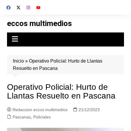
Skip
to
content
eccos multimedios
Inicio
»
Operativo Policial: Hurto de Llantas
Resuelto en Pascana
Operativo Policial: Hurto de
Llantas Resuelto en Pascana
Redaccion eccos multimedios
21/12/2023
Pascanas
,
Policiales