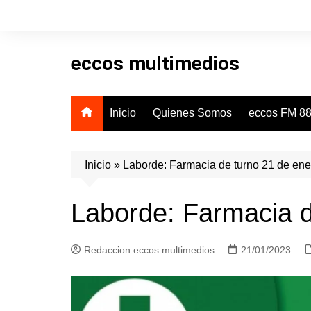
Skip
to
content
eccos multimedios
Inicio
Quienes Somos
eccos FM 88
Inicio
»
Laborde: Farmacia de turno 21 de ene
Laborde: Farmacia d
Redaccion eccos multimedios
21/01/2023