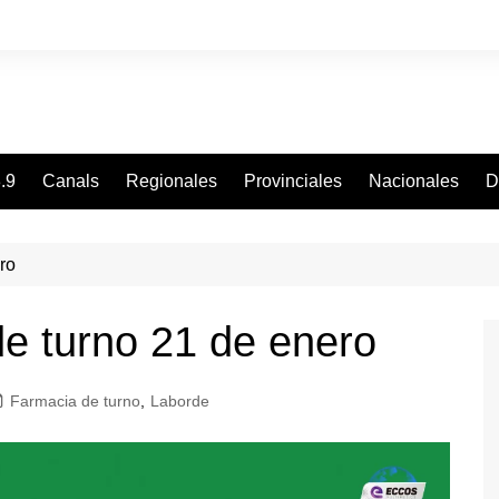
.9
Canals
Regionales
Provinciales
Nacionales
D
ro
e turno 21 de enero
Farmacia de turno
,
Laborde