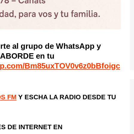
irte al grupo de WhatsApp y
e LABORDE en tu
tsapp.com/Bm85uxTOV0v6z0bBfoigc
OS FM
Y ESCHA LA RADIO DESDE TU
S DE INTERNET EN