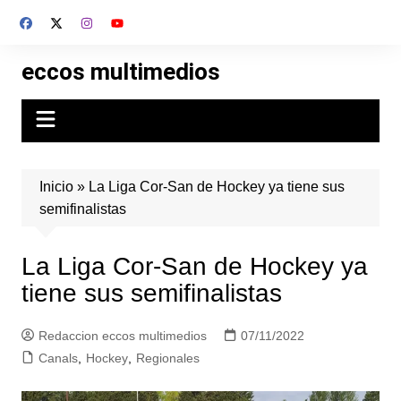
Skip
to
content
eccos multimedios
Inicio
»
La Liga Cor-San de Hockey ya tiene sus
semifinalistas
La Liga Cor-San de Hockey ya
tiene sus semifinalistas
Redaccion eccos multimedios
07/11/2022
Canals
,
Hockey
,
Regionales