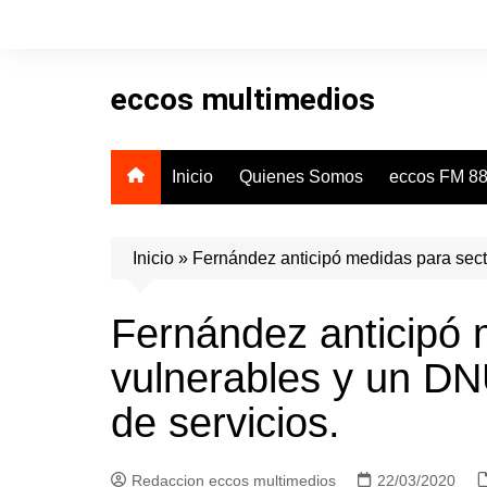
Skip
to
content
eccos multimedios
Inicio
Quienes Somos
eccos FM 88
Inicio
»
Fernández anticipó medidas para secto
Fernández anticipó 
vulnerables y un DNU
de servicios.
Redaccion eccos multimedios
22/03/2020