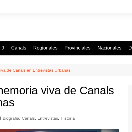
.9
Canals
Regionales
Provinciales
Nacionales
D
iva de Canals en Entrevistas Urbanas
memoria viva de Canals
nas
Biografia
,
Canals
,
Entrevistas
,
Historia