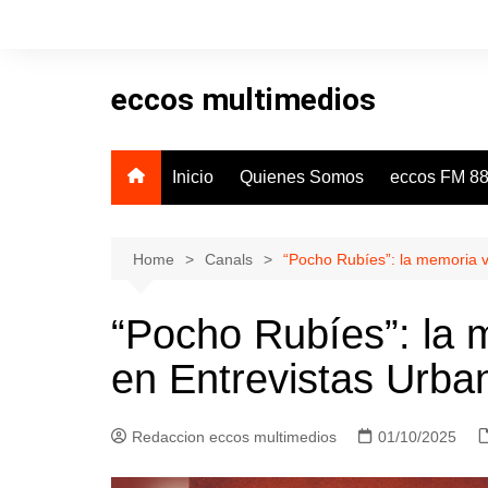
Skip
to
content
eccos multimedios
Inicio
Quienes Somos
eccos FM 88
Home
Canals
“Pocho Rubíes”: la memoria v
“Pocho Rubíes”: la 
en Entrevistas Urba
Redaccion eccos multimedios
01/10/2025