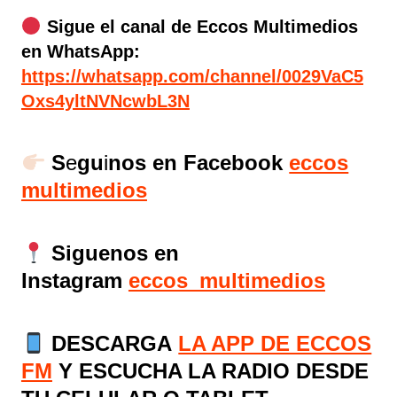
Sigue el canal de Eccos Multimedios
en WhatsApp:
https://whatsapp.com/channel/0029VaC5
Oxs4yltNVNcwbL3N
S
e
gu
i
nos en Facebook
eccos
multimedios
Siguenos en
Instagram
eccos_multimedios
DESCARGA
LA APP DE ECCOS
FM
Y ESCUCHA LA RADIO DESDE