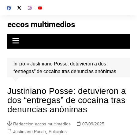
Skip
to
content
eccos multimedios
Inicio
»
Justiniano Posse: detuvieron a dos
“entregas” de cocaína tras denuncias anónimas
Justiniano Posse: detuvieron a
dos “entregas” de cocaína tras
denuncias anónimas
Redaccion eccos multimedios
07/09/2025
Justiniano Posse
,
Policiales