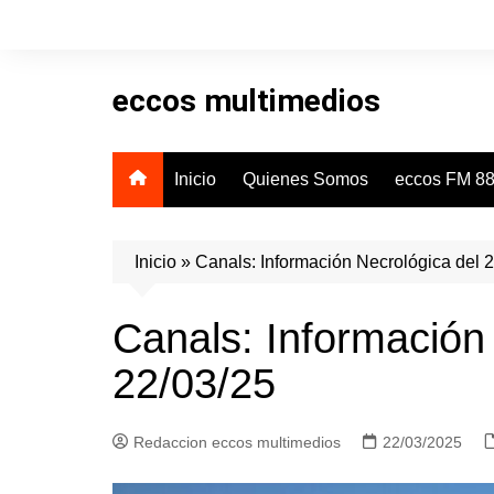
Skip
to
content
eccos multimedios
Inicio
Quienes Somos
eccos FM 88
Inicio
»
Canals: Información Necrológica del 
Canals: Información
22/03/25
Redaccion eccos multimedios
22/03/2025