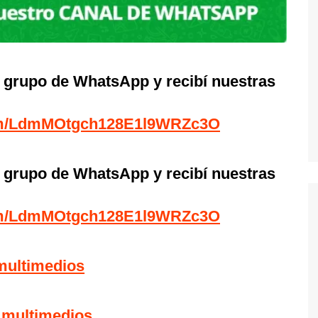
l grupo de WhatsApp y recibí nuestras
com/LdmMOtgch128E1l9WRZc3O
l grupo de WhatsApp y recibí nuestras
com/LdmMOtgch128E1l9WRZc3O
multimedios
_multimedios