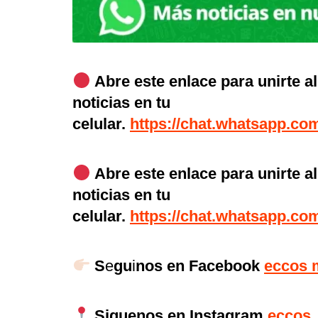
Abre este enlace para unirte a
noticias en tu
celular.
https://chat.whatsapp.
Abre este enlace para unirte a
noticias en tu
celular.
https://chat.whatsapp.
S
e
gu
i
nos en Facebook
eccos 
Siguenos en Instagram
eccos