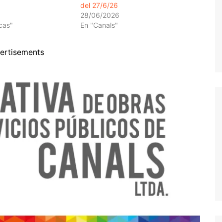
del 27/6/26
28/06/2026
cas"
En "Canals"
ertisements