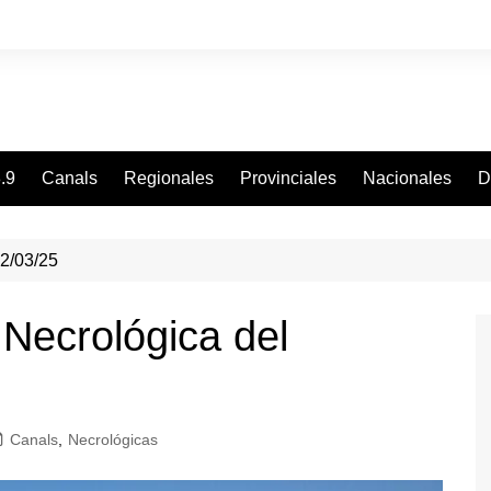
.9
Canals
Regionales
Provinciales
Nacionales
D
22/03/25
 Necrológica del
Canals
,
Necrológicas