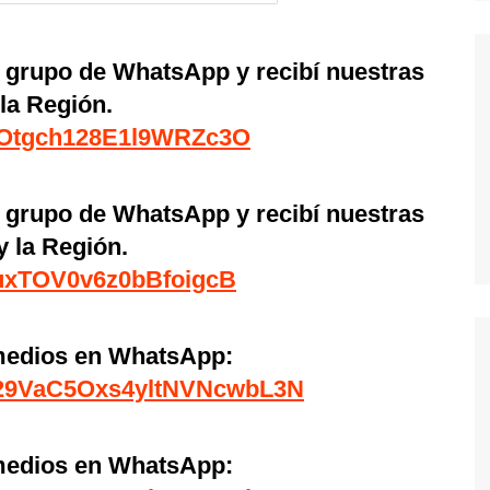
l grupo de WhatsApp y recibí nuestras
 la Región.
mMOtgch128E1l9WRZc3O
l grupo de WhatsApp y recibí nuestras
y la Región.
5uxTOV0v6z0bBfoigcB
imedios en WhatsApp:
0029VaC5Oxs4yltNVNcwbL3N
imedios en WhatsApp: