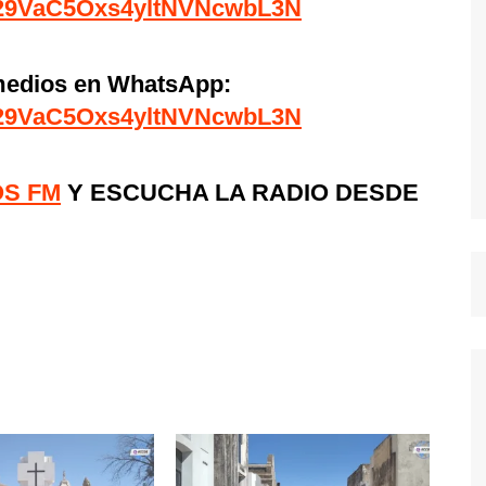
0029VaC5Oxs4yltNVNcwbL3N
imedios en WhatsApp:
0029VaC5Oxs4yltNVNcwbL3N
OS FM
Y ESCUCHA LA RADIO DESDE