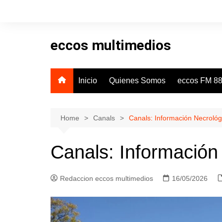
Skip
to
content
eccos multimedios
Inicio
Quienes Somos
eccos FM 88
Home
Canals
Canals: Información Necrológ
Canals: Información
Redaccion eccos multimedios
16/05/2026