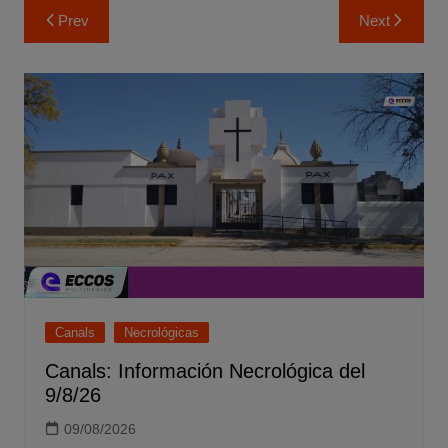
Navegación
Prev
Next
de
entradas
Canals
Necrológicas
Canals: Información Necrológica del
9/8/26
09/08/2026