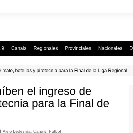
.9
Canals
Regionales
Provinciales
Nacionales
D
mate, botellas y pirotecnia para la Final de la Liga Regional
íben el ingreso de
tecnia para la Final de
Alejo Ledesma
,
Canals
,
Futbol