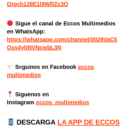
Otgch128E1l9WRZc3O
Sigue el canal de Eccos Multimedios
en WhatsApp:
https://whatsapp.com/channel/0029VaC5
Oxs4yltNVNcwbL3N
S
e
gu
i
nos en Facebook
eccos
multimedios
Siguenos en
Instagram
eccos_multimedios
DESCARGA
LA APP DE ECCOS