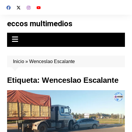
Skip
to
content
eccos multimedios
Inicio
»
Wenceslao Escalante
Etiqueta:
Wenceslao Escalante