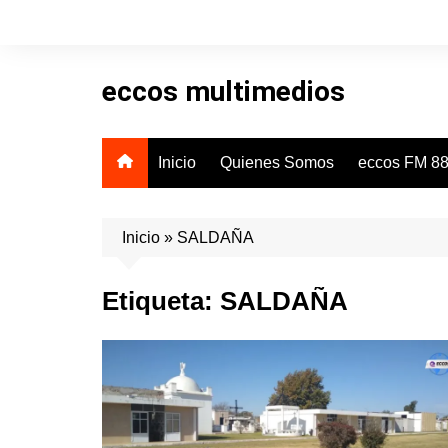
Skip
to
content
eccos multimedios
Inicio
Quienes Somos
eccos FM 88
Inicio
»
SALDAÑA
Etiqueta:
SALDAÑA