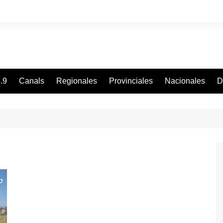
.9
Canals
Regionales
Provinciales
Nacionales
D