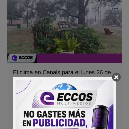
El clima en Canals para el lunes 26 de
Junio
Redaccion eccos multimedios
26/06/2023
Neblina por la mañana, lluvias aisladas durante el
día, una temperatura de 9°C, que aumentará
gradualmente a 20°C en la tarde