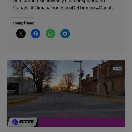
una jornada sin lluvias y cielo despejado en
Canals. #Clima #PronósticoDelTiempo #Canals
Compártelo: