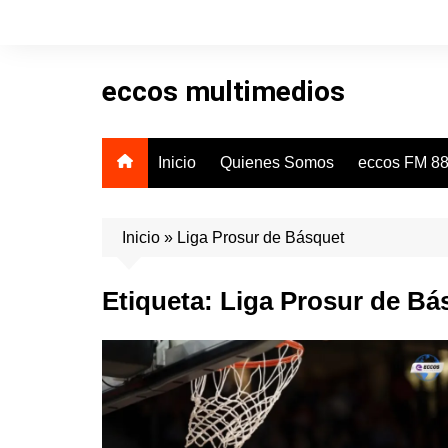
Skip
to
content
eccos multimedios
Inicio
Quienes Somos
eccos FM 88
Inicio
»
Liga Prosur de Básquet
Etiqueta:
Liga Prosur de Bá