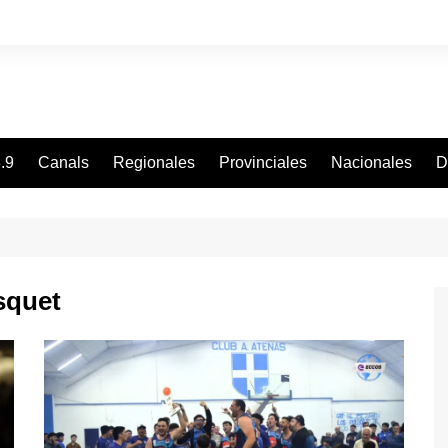
.9
Canals
Regionales
Provinciales
Nacionales
D
squet