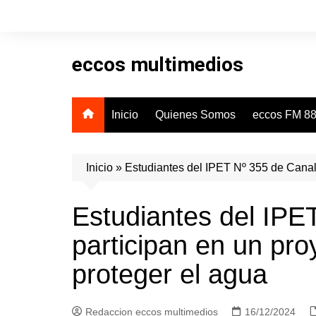
Skip
to
content
eccos multimedios
Inicio
Quienes Somos
eccos FM 88
Inicio
»
Estudiantes del IPET Nº 355 de Canals
Estudiantes del IPE
participan en un pro
proteger el agua
Redaccion eccos multimedios
16/12/2024