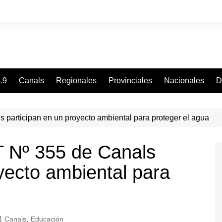
.9
Canals
Regionales
Provinciales
Nacionales
D
 participan en un proyecto ambiental para proteger el agua
T Nº 355 de Canals
yecto ambiental para
Canals
,
Educación