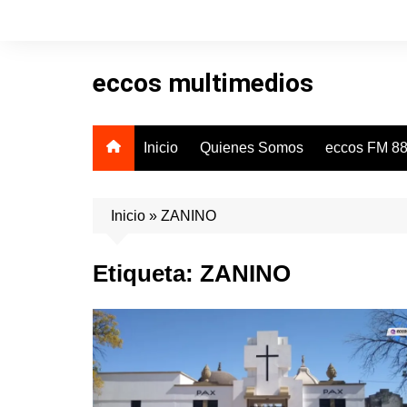
Skip
to
content
eccos multimedios
Inicio
Quienes Somos
eccos FM 88
Inicio
»
ZANINO
Etiqueta:
ZANINO