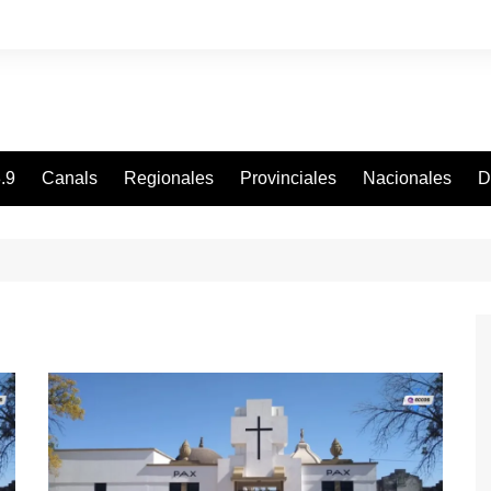
.9
Canals
Regionales
Provinciales
Nacionales
D