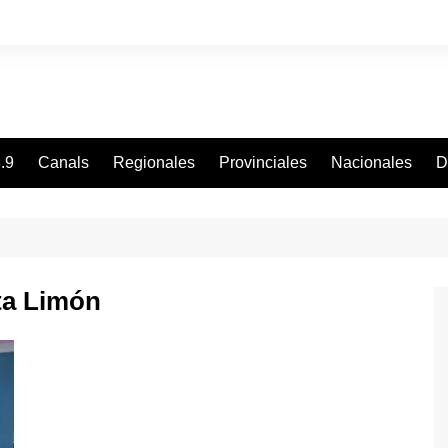
.9
Canals
Regionales
Provinciales
Nacionales
D
ta Limón