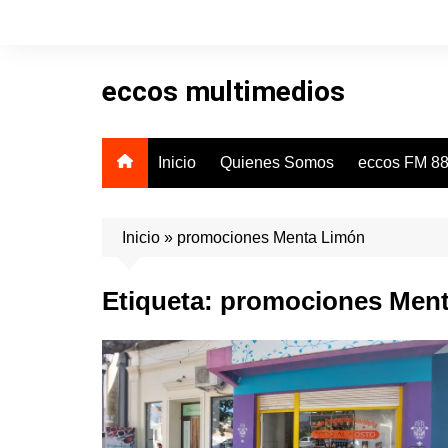
Skip
to
content
eccos multimedios
Inicio
Quienes Somos
eccos FM 88
Inicio
»
promociones Menta Limón
Etiqueta:
promociones Men