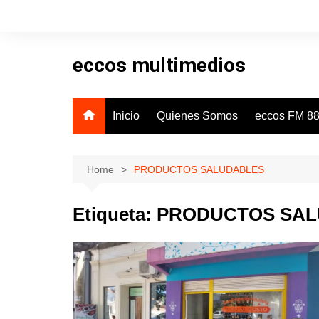
Skip
to
content
eccos multimedios
Inicio
Quienes Somos
eccos FM 88
Home
PRODUCTOS SALUDABLES
Etiqueta:
PRODUCTOS SA