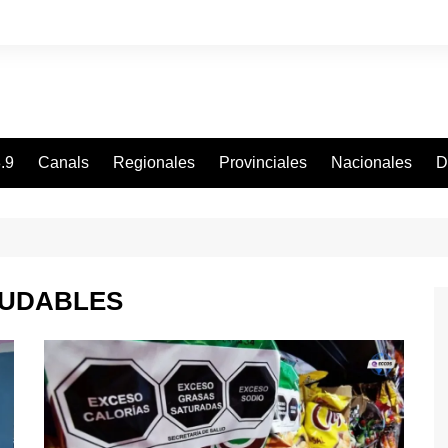
.9
Canals
Regionales
Provinciales
Nacionales
D
LUDABLES