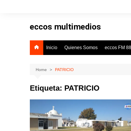
Skip
to
content
eccos multimedios
Inicio
Quienes Somos
eccos FM 88
Home
PATRICIO
Etiqueta:
PATRICIO