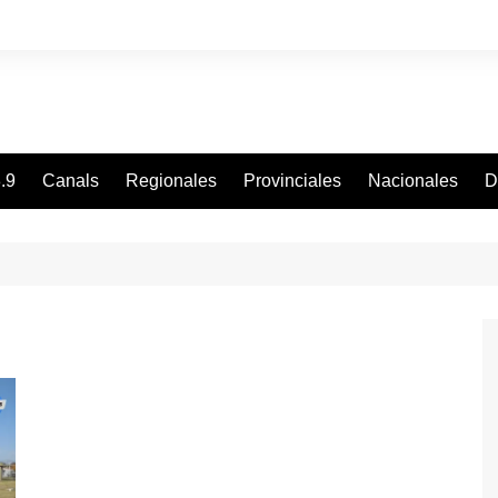
.9
Canals
Regionales
Provinciales
Nacionales
D