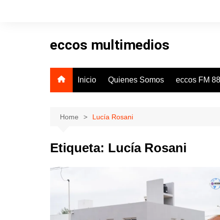
Skip
to
content
eccos multimedios
Inicio
Quienes Somos
eccos FM 88
Home
Lucía Rosani
Etiqueta:
Lucía Rosani