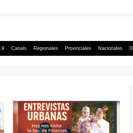
.9
Canals
Regionales
Provinciales
Nacionales
D