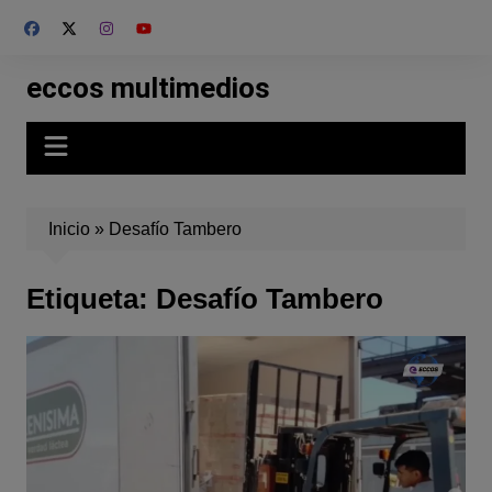
Skip
to
content
eccos multimedios
Inicio
»
Desafío Tambero
Etiqueta:
Desafío Tambero