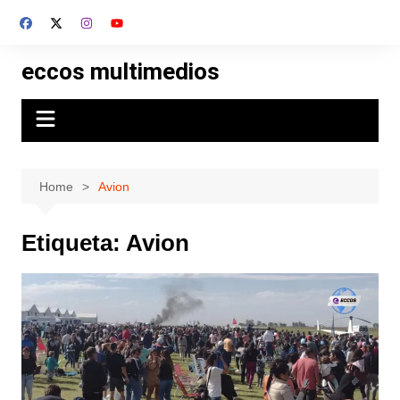
Skip
to
content
eccos multimedios
Home
Avion
Etiqueta:
Avion