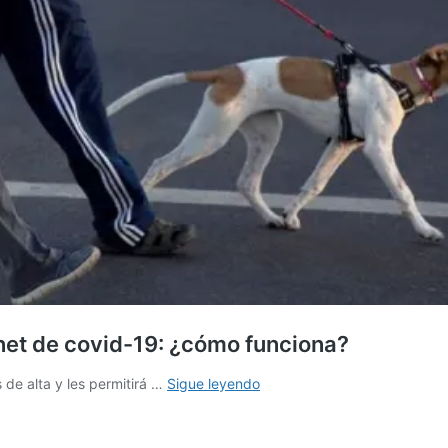
arnet de covid-19: ¿cómo funciona?
Chile
 de alta y les permitirá …
Sigue leyendo
es
el
primer